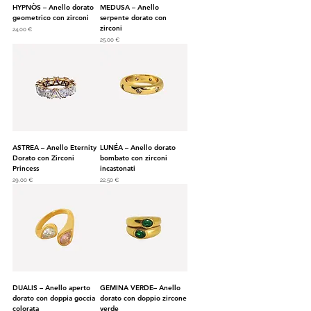
HYPNÒS – Anello dorato
MEDUSA – Anello
geometrico con zirconi
serpente dorato con
zirconi
Prezzo
24,00 €
Prezzo
25,00 €
ASTREA – Anello Eternity
LUNÉA – Anello dorato
Dorato con Zirconi
bombato con zirconi
Princess
incastonati
Prezzo
Prezzo
29,00 €
22,50 €
DUALIS – Anello aperto
GEMINA VERDE– Anello
dorato con doppia goccia
dorato con doppio zircone
colorata
verde