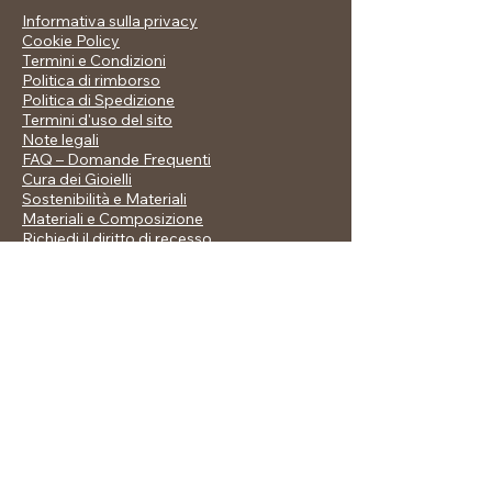
Informativa sulla privacy
Cookie Policy
Termini e Condizioni
Politica di rimborso
Politica di Spedizione
Termini d'uso del sito
Note legali
FAQ – Domande Frequenti
Cura dei Gioielli
Sostenibilità e Materiali
Materiali e Composizione
Richiedi il diritto di recesso
Resta in Contatto
allegralusiniahop@libero.it
© 2025 by Allegra Jewellery. Powered and