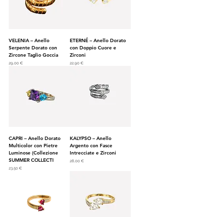
VELENIA – Anello
ETERNÉ – Anello Dorato
Serpente Dorato con
con Doppio Cuore e
Zircone Taglio Goccia
Zirconi
Prezzo
Prezzo
29,00 €
22,90 €
CAPRI – Anello Dorato
KALYPSO – Anello
Multicolor con Pietre
Argento con Fasce
Luminose (Collezione
Intrecciate e Zirconi
SUMMER COLLECTI
Prezzo
28,00 €
Prezzo
23,50 €