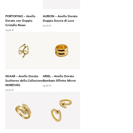
PORTOFINO – Anello
AURION – Anello Dorato
Dorato con Doppio
Doppia Goccia di Luce
Cristallo Rosso
Prezzo
22,00 €
Prezzo
23,90 €
SKAAR – Anello Dorato
ARIEL – Anello Dorato
Scultoreo della Collezione
Bombato Effetto Mirror
NORDVEIL
Prezzo
24,00 €
Prezzo
22,00 €