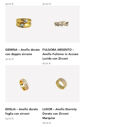
Prezzo
Prezzo
25,00 €
30,00 €
GEMINA – Anello dorato
FULGORA ARGENTO –
con doppio zircone
Anello Fulmine in Acciaio
Lucido con Zirconi
Prezzo
30,00 €
Prezzo
16,00 €
EDELIA – Anello dorato
LUXOR – Anello Eternity
foglia con zirconi
Dorato con Zirconi
Marquise
Prezzo
24,00 €
Prezzo
26,00 €