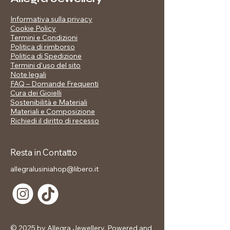
perfetto per chi ama risplendere in
Informativa sulla privacy
ogni occasione.
Cookie Policy
Eleganza celeste e forza strutturata si
Termini e Condizioni
fondono in un unico capolavoro.
Politica di rimborso
Politica di Spedizione
Cura dei tuoi Gioielli
Termini d'uso del sito
Note legali
I nostri gioielli in acciaio inossidabile
FAQ – Domande Frequenti
sono pensati per accompagnarti a
Cura dei Gioielli
lungo, mantenendo la loro brillantezza
Sostenibilità e Materiali
e il loro fascino. Per preservarli al
Materiali e Composizione
meglio, ti consigliamo di trattarli con
Richiedi il diritto di recesso
delicatezza: evita il contatto diretto
con profumi, creme, detergenti
aggressivi o acqua salata. Dopo l’uso,
Resta in Contatto
riponili sempre in un luogo asciutto,
allegralusiniahop@libero.it
preferibilmente nel loro astuccio, per
proteggerli da graffi e agenti esterni.
Con piccole attenzioni quotidiane, i
tuoi gioielli continueranno a
risplendere come il primo giorno.
© 2025 by Allegra Jewellery. Powered and