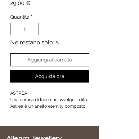
Prezzo
29,00 €
Quantità
*
Ne restano solo: 5
Aggiungi al carrello
Acquista ora
ASTREA
Una corona di luce che avvolge il dito.
Astrea è un anello eternity composto
da zirconi taglio princess, incastonati
uno a uno in una montatura
architettonica color oro che ricorda le
geometrie sacre.
Allegra Jewellery
Un gioiello scenico, sofisticato,