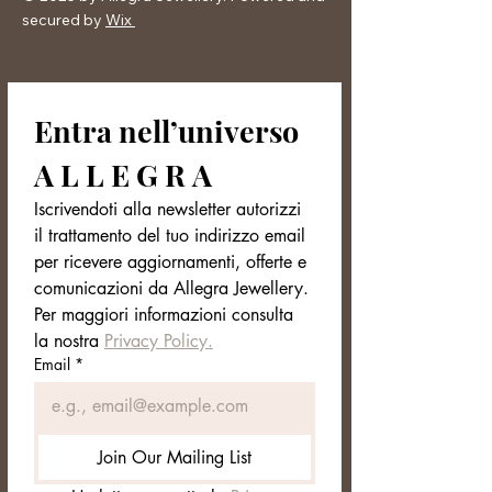
Materiale: lega metallica di alta
secured by
Wix
qualità
Placcatura: oro 18k
Pietre: zirconi trasparenti taglio
princess (cubica AAA)
Entra nell’universo 
Fascia: completamente rivestita,
stile eternity
A L L E G R A
Altezza fascia: ca. 6–7 mm
Taglie disponibili: S / M / L (non
Iscrivendoti alla newsletter autorizzi 
regolabile)
il trattamento del tuo indirizzo email 
Lavorazione: incastonatura a griffe
per ricevere aggiornamenti, offerte e 
architettonica
comunicazioni da Allegra Jewellery. 
Anallergico, nichel free
Per maggiori informazioni consulta 
🎁 Incluso nel prezzo:
la nostra 
Privacy Policy.
✅ Confezione regalo elegante
Email
*
Join Our Mailing List