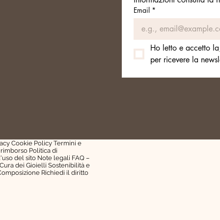
Email
*
Ho letto e accetto la
per ricevere la newsle
ery. Powered and secured by
Wix
vacy Cookie Policy Termini e
 rimborso Politica di
'uso del sito Note legali FAQ –
ra dei Gioielli Sostenibilità e
Composizione Richiedi il diritto