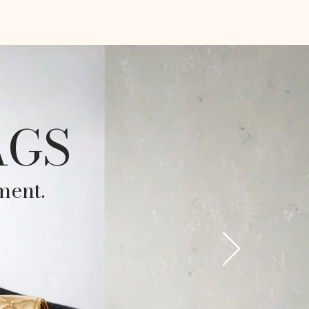
AGS
ment.