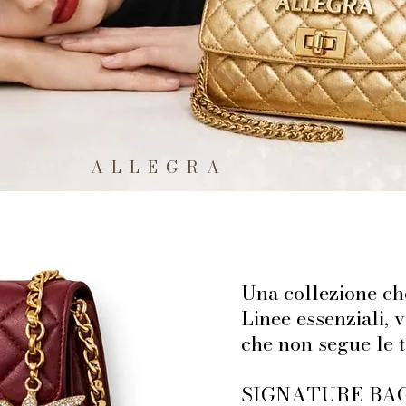
A L L E G R A
Una collezione che
Linee essenziali,
che non segue le t
SIGNATURE BAGS 