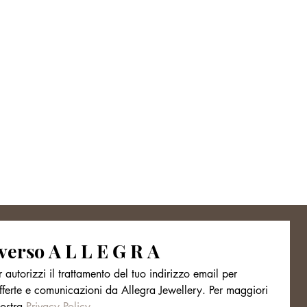
verso A L L E G R A
r autorizzi il trattamento del tuo indirizzo email per 
fferte e comunicazioni da Allegra Jewellery. Per maggiori 
ostra 
Privacy Policy.