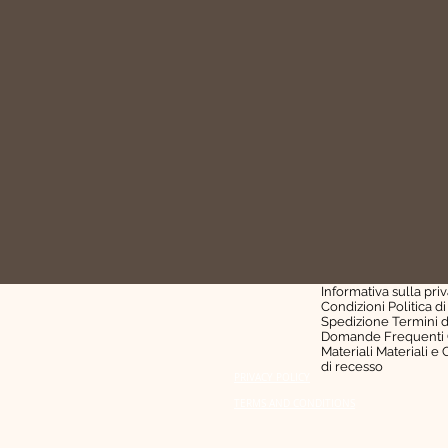
Informativa sulla privacy
Cookie Policy
Termini e Condizioni
Politica di rimborso
Politica di Spedizione
Termini d'uso del sito
Note legali
FAQ – Domande Frequenti
Cura dei Gioielli
Sostenibilità e Materiali
Materiali e Composizione
Richiedi il diritto di recesso
© 2025 by Allegra Jewell
Informativa sulla pri
Condizioni Politica di
Spedizione Termini d
Domande Frequenti Cu
Materiali Materiali e 
di recesso ​ ​
PRIVACY POLICY
TERMS AND CONDITIONS