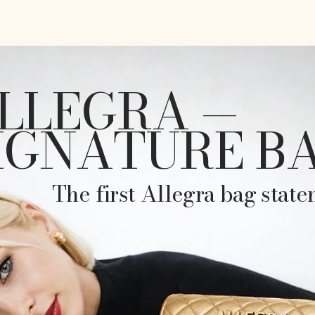
LLEGRA —
IGNATURE B
The first Allegra bag state