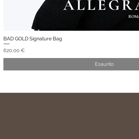
BAD GOLD Signature Bag
Vista rapida
Prezzo
620,00 €
Esaurito
Allegra
Resta in Co
Jewellery
allegralusiniahop@