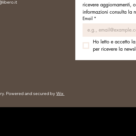
libero.it
ricevere aggiornamenti, o
informazioni consulta la n
Email
*
Ho letto e accetto la
per ricevere la newsle
ery. Powered and secured by
Wix
vacy Cookie Policy Termini e
 rimborso Politica di
'uso del sito Note legali FAQ –
ra dei Gioielli Sostenibilità e
Composizione Richiedi il diritto