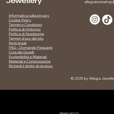
Jewellery
allegralusiniahop@
Informativa sulla privacy
Cookie Policy
Termini e Condizioni
Politica di rimborso
Politica di Spedizione
Termini d'uso del sito
Note legali
FAQ – Domande Frequenti
Cura dei Gioielli
Sostenibilità e Materiali
Materiali e Composizione
Richiedi il diritto di recesso
© 2025 by Allegra Jewell
Informativa sulla pri
Condizioni Politica di
Spedizione Termini d
Domande Frequenti Cu
Materiali Materiali e 
di recesso ​ ​
PRIVACY POLICY