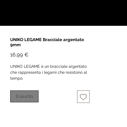
UNIKO LEGAME Bracciale argentato
9mm
Prezzo
16,99 €
UNIKO LEGAME è un bracciale argentato
che rappresenta i legami che resistono al
tempo.
Realizzato con materiali di alta qualità, è
pensato per essere inciso con nomi, date o
Esaurito
parole che raccontano un’unione speciale.
Elegante, eterno, personale.
Bracciale in acciaio inossidabile.
Ogni incisione è realizzata artigianalmente,
rendendo ogni pezzo unico e irripetibile