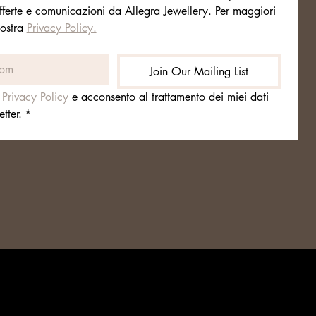
Il bracciale UNIKO arriva in una scatola
fferte e comunicazioni da Allegra Jewellery. Per maggiori 
Allegra Jewellery elegante e minimal,
ostra 
Privacy Policy.
pronta per essere regalata.
Join Our Mailing List
 Privacy Policy
 e acconsento al trattamento dei miei dati 
tter.
*