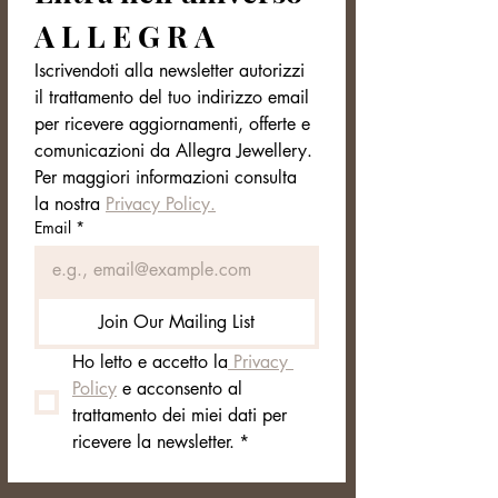
Shopping bag personalizzata a
A L L E G R A
richiesta
Iscrivendoti alla newsletter autorizzi 
🎁 Packaging Esclusivo
il trattamento del tuo indirizzo email 
Il bracciale UNIKO arriva in una
per ricevere aggiornamenti, offerte e 
scatola Allegra Jewellery elegante e
comunicazioni da Allegra Jewellery. 
minimal, pronta per essere regalata.
Per maggiori informazioni consulta 
la nostra 
Privacy Policy.
Email
*
Join Our Mailing List
Ho letto e accetto la
 Privacy 
Policy
 e acconsento al 
trattamento dei miei dati per 
ricevere la newsletter.
*