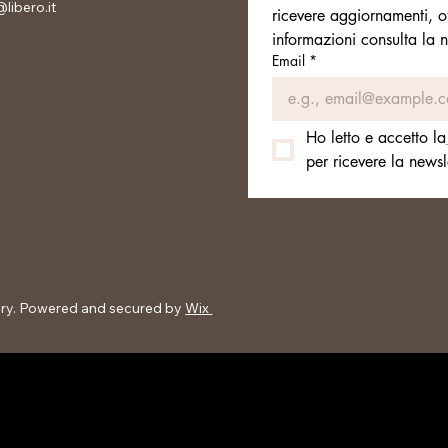
libero.it
ricevere aggiornamenti, o
informazioni consulta la n
Email
*
Ho letto e accetto la
per ricevere la newsle
ery. Powered and secured by
Wix
vacy Cookie Policy Termini e
 rimborso Politica di
'uso del sito Note legali FAQ –
ra dei Gioielli Sostenibilità e
Composizione Richiedi il diritto