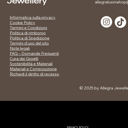
Jewellery
allegralusiniahop@
Informativa sulla privacy
Cookie Policy
Termini e Condizioni
Politica di rimborso
Politica di Spedizione
Termini d'uso del sito
Note legali
FAQ – Domande Frequenti
Cura dei Gioielli
Sostenibilità e Materiali
Materiali e Composizione
Richiedi il diritto di recesso
© 2025 by Allegra Jewell
Informativa sulla pri
Condizioni Politica di
Spedizione Termini d
Domande Frequenti Cu
Materiali Materiali e 
di recesso ​ ​
PRIVACY POLICY