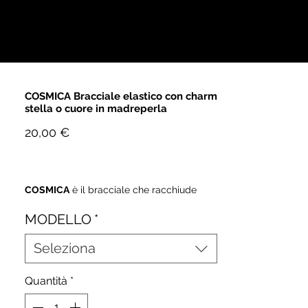
COSMICA Bracciale elastico con charm
stella o cuore in madreperla
Prezzo
20,00 €
COSMICA
è il bracciale che racchiude
tutta la magia del cielo.
MODELLO
*
Flessibile, luminoso e leggero, si adatta
perfettamente al polso ed è impreziosito
Seleziona
da un charm a forma di stella o cuore in
madreperla.
Un gioiello che vibra di luce propria,
Quantità
*
perfetto per chi ama distinguersi con
eleganza e brio.