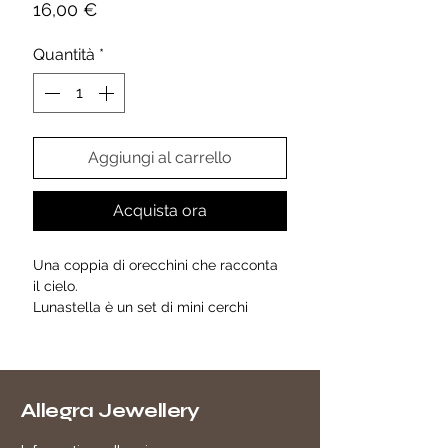
Prezzo
16,00 €
Quantità
*
Aggiungi al carrello
Acquista ora
Una coppia di orecchini che racconta
il cielo.
Lunastella è un set di mini cerchi
dorati con pavé di zirconi, impreziositi
da una luna crescente e una stella a
cinque punte, anch’esse brillanti.
Il design asimmetrico li rende originali
Allegra Jewellery
ma delicati, perfetti da indossare sia di
giorno che di sera.