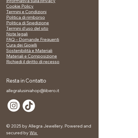
Informativa sulla privacy
Simboli di luce, sogni e femminilità, da
Cookie Policy
portare sempre con sé.
Termini e Condizioni
Politica di rimborso
📋 Scheda tecnica:
Politica di Spedizione
Materiale:rame
Termini d'uso del sito
Note legali
Pietre: zirconi bianchi (pavé su
FAQ – Domande Frequenti
cerchi e ciondoli)
Cura dei Gioielli
Chiusura: a scatto
Sostenibilità e Materiali
Dimensione pendenti: luna e stella
Materiali e Composizione
ca. 10 mm
Richiedi il diritto di recesso
Lunghezza totale: ca. 2,7 cm
Resta in Contatto
🎁 Incluso nel prezzo:
allegralusiniahop@libero.it
✅ Confezione regalo elegante
© 2025 by Allegra Jewellery. Powered and
secured by
Wix