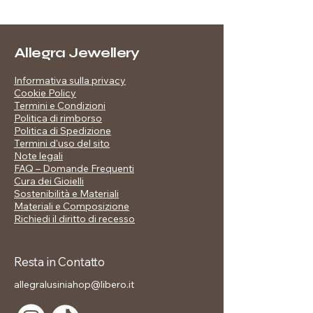
Finitura: placcatura oro – effetto
essenziale, ma sorprendente.
lucido a specchio
Forma: bombata, profilo organico
Allegra Jewellery
asimmetrico
Peso: leggero e confortevole
Informativa sulla privacy
Packaging Esclusivo L’anello è
Cookie Policy
custodito in una scatola Allegra
Termini e Condizioni
Jewellery elegante e minimal,
Politica di rimborso
pronta per essere regalata.
Politica di Spedizione
Termini d'uso del sito
Note legali
FAQ – Domande Frequenti
Cura dei Gioielli
Sostenibilità e Materiali
Materiali e Composizione
Richiedi il diritto di recesso
Resta in Contatto
allegralusiniahop@libero.it