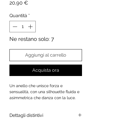
Prezzo
20,90 €
Quantità
*
Ne restano solo: 7
Aggiungi al carrello
Acquista ora
Un anello che unisce forza e
sensualità, con una silhouette fluida e
asimmetrica che danza con la luce.
Edra è un gioiello dallo stile
contemporaneo, ispirato all’arte
Dettagli distintivi
scultorea e alla morbidezza delle
forme naturali. Elegante e deciso, è
Materiale: acciaio inossidabile
perfetto per chi cerca un design