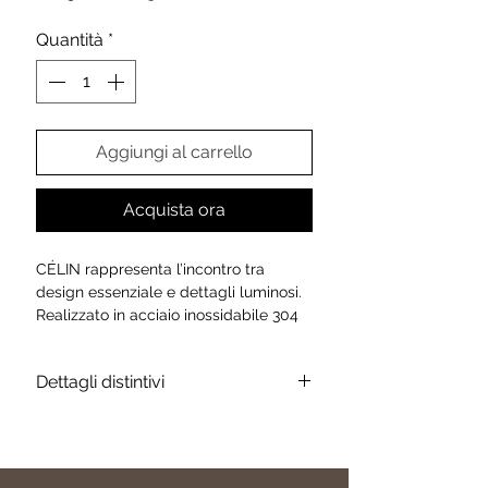
regolare
scontato
Quantità
*
Aggiungi al carrello
Acquista ora
CÉLIN rappresenta l’incontro tra
design essenziale e dettagli luminosi.
Realizzato in acciaio inossidabile 304
placcato oro , questo bracciale rigido
dal profilo ovale avvolge
Dettagli distintivi
delicatamente il polso, offrendo una
vestibilità elegante e confortevole.
🌹 Dettagli Distintivi
La superficie è impreziosita da una
Design moderno e glamour
sequenza armoniosa di zirconi taglio
Zirconi luminosi, taglio cuore
cuore, incastonati con precisione per