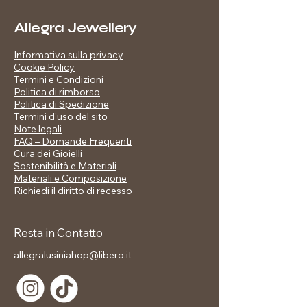
qualità
farsi notare con classe, e portare con
Placcatura: oro
sé un simbolo di eleganza e amore
Allegra Jewellery
Pendente: cuore con cristallo taglio
eterno.
brillante
Indossala per una serata speciale, o
Informativa sulla privacy
Finitura: lucida, effetto specchio
rendila il tuo talismano quotidiano.
Cookie Policy
Termini e Condizioni
Incluso nel prezzo:
Politica di rimborso
Confezione regalo brandizzata
Politica di Spedizione
Termini d'uso del sito
Note legali
FAQ – Domande Frequenti
Cura dei Gioielli
Sostenibilità e Materiali
Materiali e Composizione
Richiedi il diritto di recesso
Resta in Contatto
allegralusiniahop@libero.it