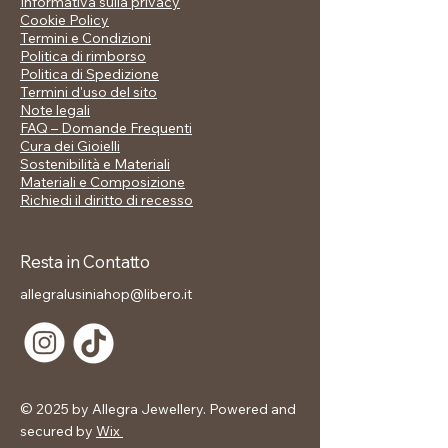
Informativa sulla privacy
francese, pensato per illuminare il tuo
Cookie Policy
décolleté con grazia e stile.
Termini e Condizioni
Politica di rimborso
📋 Scheda tecnica:
Politica di Spedizione
Materiale: lega metallica
Termini d'uso del sito
Note legali
Placcatura: oro
FAQ – Domande Frequenti
Pendente: stella lucida in rilievo
Cura dei Gioielli
Chiusura: moschettone regolabile
Sostenibilità e Materiali
Finitura: brillante, effetto specchio
Materiali e Composizione
Richiedi il diritto di recesso
🎁 Incluso nel prezzo:
✅ Confezione regalo brandizzata
Resta in Contatto
allegralusiniahop@libero.it
© 2025 by Allegra Jewellery. Powered and
secured by
Wix