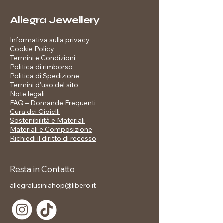
qualità
Placcatura: oro lucido
Allegra Jewellery
Dettagli: cuori smaltati neri, bianchi
e dorati
Informativa sulla privacy
Finitura: brillante effetto specchio
Cookie Policy
Termini e Condizioni
Incluso nel prezzo:
Politica di rimborso
Confezione regalo brandizzata
Politica di Spedizione
Termini d'uso del sito
Note legali
FAQ – Domande Frequenti
Cura dei Gioielli
Sostenibilità e Materiali
Materiali e Composizione
Richiedi il diritto di recesso
Resta in Contatto
allegralusiniahop@libero.it