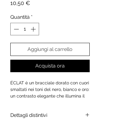
Prezzo
10,50 €
Quantità
*
Aggiungi al carrello
Acquista ora
ÉCLAT è un bracciale dorato con cuori
smaltati nei toni del nero, bianco e oro:
un contrasto elegante che illumina il
polso con discreta raffinatezza. Ogni
cuore racconta un’emozione diversa, in
Dettagli distintivi
un equilibrio perfetto tra stile e
sentimento.
Scheda tecnica:
Per chi ama distinguersi con grazia.
Materiale: lega metallica di alta