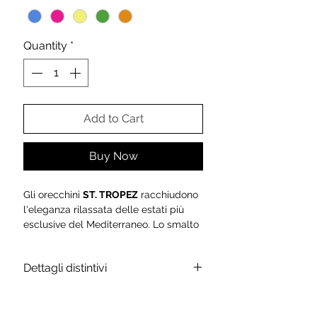
Quantity
*
Add to Cart
Buy Now
Gli orecchini
ST. TROPEZ
racchiudono
l'eleganza rilassata delle estati più
esclusive del Mediterraneo. Lo smalto
verde brillante incontra un luminoso
cristallo taglio cuore, creando un
Dettagli distintivi
gioiello fresco, raffinato e
irresistibilmente glamour.
Parte della collezione
SUMMER
COLLECTION
, gli orecchini
ST.