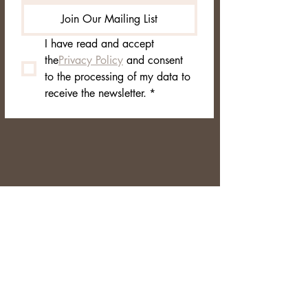
Join Our Mailing List
Materiale:
Acciaio inossidabile 304
placcato oro
I have read and accept 
Pietra:
Zircone premium trasparente
the
Privacy Policy
 and consent 
taglio cuore
to the processing of my data to 
Rivestimento:
Smalto colorato lucido
receive the newsletter.
*
ad alta resistenza
Design:
Orecchini a cerchio con
cristallo cuore centrale
Diametro orecchino:
circa 1,5 cm
Dimensione pietra:
circa 0,7 cm x 0,7
cm
Peso:
circa 3 g per orecchino (6 g la
coppia)
Finitura:
Lucida effetto specchio
Packaging:
Scatola Allegra Jewellery
con certificato di autenticità e pouch in
velluto